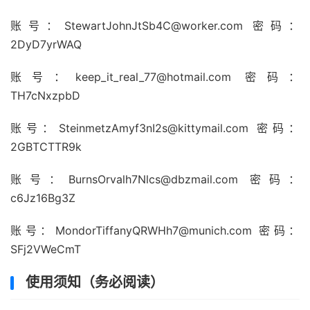
账号：StewartJohnJtSb4C@worker.com 密码：
2DyD7yrWAQ
账号：keep_it_real_77@hotmail.com 密码：
TH7cNxzpbD
账号：SteinmetzAmyf3nI2s@kittymail.com 密码：
2GBTCTTR9k
账号：BurnsOrvalh7Nlcs@dbzmail.com 密码：
c6Jz16Bg3Z
账号：MondorTiffanyQRWHh7@munich.com 密码：
SFj2VWeCmT
使用须知（务必阅读）