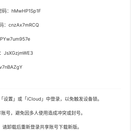
 密码：hMwHP1Sp1F
 密码：cnzAx7mRCQ
：PYw7um957e
码：JsXGzjmWE3
kv7nBAZgY
请勿在「设置」或「iCloud」中登录，以免触发设备锁。
享账号，避免因多人使用造成冲突或封号。
新，请卸载后重新登录共享账号下载新版。