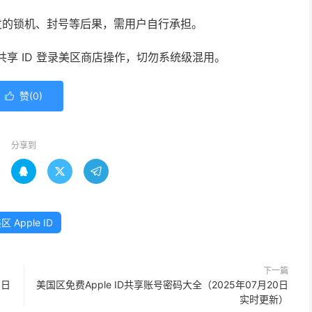
发的锁机、封号等后果，需用户自行承担。
使用共享 ID 登录美区商店操作，切勿系统级混用。
赞(
0
)

分享到



区 Apple ID
下一篇
8日
美国区免费Apple ID共享账号密码大全（2025年07月20日
实时更新）