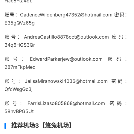
HJc8Fta49b
账号：CadenceWildenberg47352@hotmail.com 密码：
E35gQVz65g
账号：AndreaCastillo8878cct@outlook.com 密码：
34q6HGS3Qr
账号：EdwardParkerjew@outlook.com 密码：
287mFkpMeq
账号：JalisaMiranowski4036@hotmail.com 密码：
QfcWsgGc3j
账号：FarrisLizaso805868@hotmail.com 密码：
58hvBPG5Ut
推荐机场3【悠兔机场】