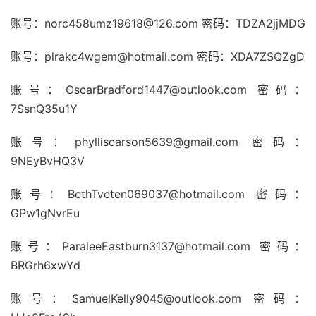
账号：norc458umz19618@126.com 密码：TDZA2jjMDG
账号：plrakc4wgem@hotmail.com 密码：XDA7ZSQZgD
账号：OscarBradford1447@outlook.com 密码：
7SsnQ35u1Y
账号：phylliscarson5639@gmail.com 密码：
9NEyBvHQ3V
账号：BethTveten069037@hotmail.com 密码：
GPw1gNvrEu
账号：ParaleeEastburn3137@hotmail.com 密码：
BRGrh6xwYd
账号：SamuelKelly9045@outlook.com 密码：