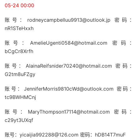
05-24 00:00
账号：rodneycampbelluu9913@outlook.jp 密码：
nR1STeHxxh
账号：AmelieUgenti0584@hotmail.com 密码：
bCgCr8Xrfh
账号：AlainaReifsnider70240@hotmail.com 密码：
G2tm8uFZgy
账号：JenniferMorris9810cWd@outlook.com 密码：
tc9BWHMCnj
账号：MaryThompson17114@hotmail.com 密码：
c29yt3UXqf
账号：yicaijia992288@126.com 密码：hDB14T7muF