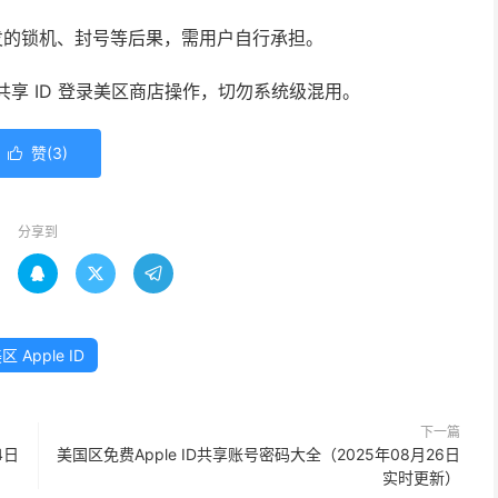
发的锁机、封号等后果，需用户自行承担。
使用共享 ID 登录美区商店操作，切勿系统级混用。
赞(
3
)

分享到



区 Apple ID
下一篇
4日
美国区免费Apple ID共享账号密码大全（2025年08月26日
实时更新）