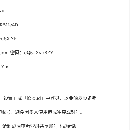
Nu
B1fe4D
uSXjYE
.com
密码：eQ5z3Vq8ZY
Yhs
请勿在「设置」或「iCloud」中登录，以免触发设备锁。
享账号，避免因多人使用造成冲突或封号。
新，请卸载后重新登录共享账号下载新版。