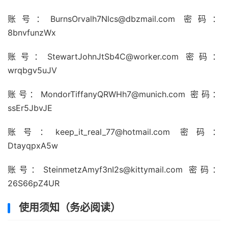
账号：BurnsOrvalh7Nlcs@dbzmail.com 密码：
8bnvfunzWx
账号：StewartJohnJtSb4C@worker.com 密码：
wrqbgv5uJV
账号：MondorTiffanyQRWHh7@munich.com 密码：
ssEr5JbvJE
账号：keep_it_real_77@hotmail.com 密码：
DtayqpxA5w
账号：SteinmetzAmyf3nI2s@kittymail.com 密码：
26S66pZ4UR
使用须知（务必阅读）