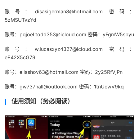
账号：disasigerman8@hotmail.com 密码：
5zMSUTvzYd
账号：pqjoel.todd353@icloud.com 密码：yFgmW5sbyu
账号：w.lucasxyz4327@icloud.com 密码：
eE42X5cG79
账号：eliashov63@hotmail.com 密码：2y25RfVjPn
账号：gw737hall@outlook.com 密码：1tnUcwV9kq
使用须知（务必阅读）