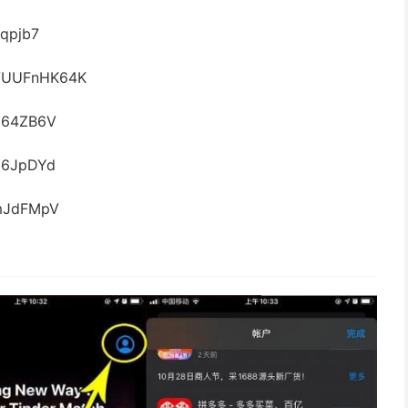
qpjb7
VUUFnHK64K
g64ZB6V
6JpDYd
mJdFMpV