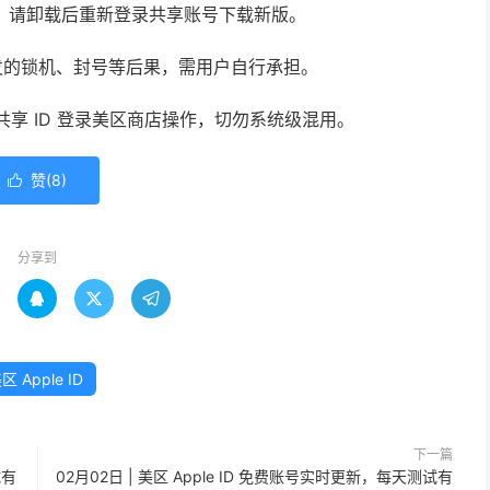
新，请卸载后重新登录共享账号下载新版。
发的锁机、封号等后果，需用户自行承担。
使用共享 ID 登录美区商店操作，切勿系统级混用。
赞(
8
)

分享到



区 Apple ID
下一篇
试有
02月02日 | 美区 Apple ID 免费账号实时更新，每天测试有