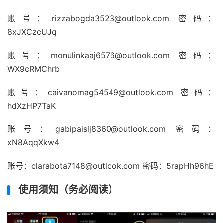
账号：
rizzabogda3523@outlook.com
密码：
8xJXCzcUJq
账号：
monulinkaaj6576@outlook.com
密码：
WX9cRMChrb
账号：
caivanomag54549@outlook.com
密码：
hdXzHP7TaK
账号：
gabipaislj8360@outlook.com
密码：
xN8AqqXkw4
账号：
clarabota7148@outlook.com
密码：5rapHh96hE
使用须知（务必阅读）