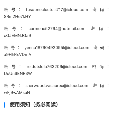
账号：
tusdonecluctu.s717@icloud.com
密码：
SRm2He7kHY
账号：
carmencit2764@hotmail.com
密码：
cGJEMNJGa9
账号：
yennu18760492095l@icloud.com
密码：
a9HhRxVDmA
账号：
reidutslola763206@icloud.com
密码：
UuUn6ENR3W
账号：
sherwood.vasaureu@icloud.com
密码：
wFj9wAMsuN
使用须知（务必阅读）