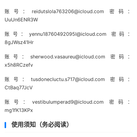
账号：
reidutslola763206@icloud.com
密码：
UuUn6ENR3W
账号：
yennu18760492095l@icloud.com
密码：
8gJWsz41Hr
账号：
sherwood.vasaureu@icloud.com
密码：
x5h8RCzefv
账号：
tusdonecluctu.s717@icloud.com
密码：
CtBaq77JcV
账号：
vestibulumperad9@icloud.com
密码：
mg1fK13KPx
使用须知（务必阅读）