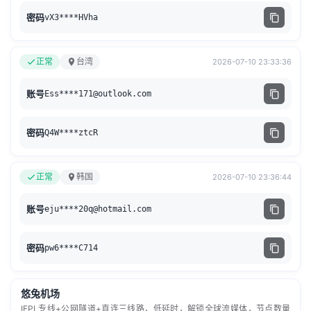
密码
vX3****HVha
正常
台湾
2026-07-10 23:33:36
账号
Ess****
171@outlook.com
密码
Q4W****ztcR
正常
韩国
2026-07-10 23:36:44
账号
eju****
20q@hotmail.com
密码
pw6****C714
悠兔机场
IEPL专线+公网隧道+直连三线路，低延时，解锁全球流媒体，节点数量