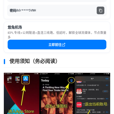
密码
8dr****5VNH
悠兔机场
IEPL专线+公网隧道+直连三线路，低延时，解锁全球流媒体，节点数量
多
立即前往
使用须知（务必阅读）