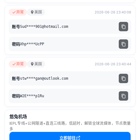
异常
美国
2026-06-26 23:40:06
账号
Sud****
901@hotmail.com
密码
Xhp****UcPP
异常
美国
2026-06-26 23:40:44
账号
stw****
gan@outlook.com
密码
W2E****p1Ru
悠兔机场
IEPL专线+公网隧道+直连三线路，低延时，解锁全球流媒体，节点数量
多
立即前往