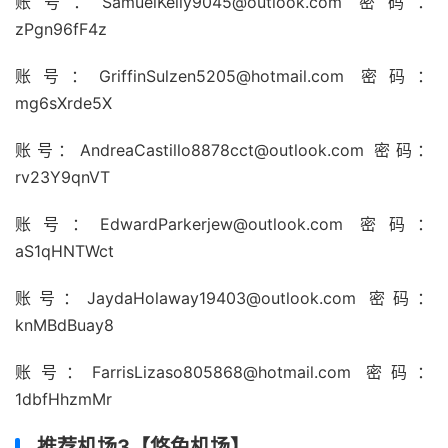
账号：SamuelKelly9045@outlook.com 密码：
zPgn96fF4z
账号：GriffinSulzen5205@hotmail.com 密码：
mg6sXrde5X
账号：AndreaCastillo8878cct@outlook.com 密码：
rv23Y9qnVT
账号：EdwardParkerjew@outlook.com 密码：
aS1qHNTWct
账号：JaydaHolaway19403@outlook.com 密码：
knMBdBuay8
账号：FarrisLizaso805868@hotmail.com 密码：
1dbfHhzmMr
推荐机场3【悠兔机场】