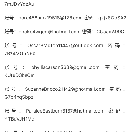
7mJDvYqzAu
账号：norc458umz19618@126.com 密码：qkjx8GpSA2
账号：plrakc4wgem@hotmail.com 密码：CUaagA99Gk
账号：OscarBradford1447@outlook.com 密码：
7Bz4MG5N9x
账号：phylliscarson5639@gmail.com 密码：
KUtuD3bsCm
账号：SuzanneBricco211429@hotmail.com 密码：
G7p4hqSbpz
账号：ParaleeEastburn3137@hotmail.com 密码：
YTBuVJH1Mq