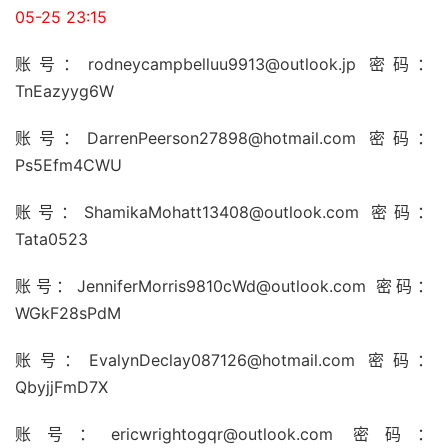
05-25 23:15
账号：rodneycampbelluu9913@outlook.jp 密码：
TnEazyyg6W
账号：DarrenPeerson27898@hotmail.com 密码：
Ps5Efm4CWU
账号：ShamikaMohatt13408@outlook.com 密码：
Tata0523
账号：JenniferMorris9810cWd@outlook.com 密码：
WGkF28sPdM
账号：EvalynDeclay087126@hotmail.com 密码：
QbyjjFmD7X
账号：ericwrightogqr@outlook.com 密码：