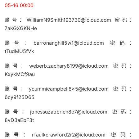
05-16 00:00
账号：
WilliamN9Smith193730@icloud.com
密码：
7aKGXGKNHe
账号：
barronanghill5w1@icloud.com
密码：
tTudMU5fVk
账号：
weberb.zachary8199@icloud.com
密码：
KxykMCf9au
账号：
ycummicampbell8x5@icloud.com
密码：
6cy9f25D65
账号：
jonessuzaobrien8c7@icloud.com
密码：
8vD3aEbF3t
账号：
rfaulkcrawford2r2@icloud.com
密码：