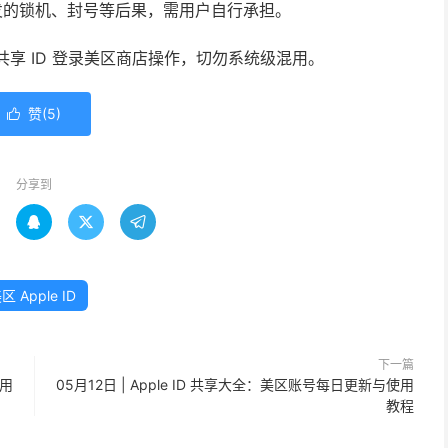
发的锁机、封号等后果，需用户自行承担。
使用共享 ID 登录美区商店操作，切勿系统级混用。
赞(
5
)

分享到



区 Apple ID
下一篇
使用
05月12日 | Apple ID 共享大全：美区账号每日更新与使用
教程