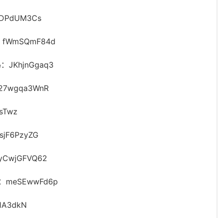
PdUM3Cs
fWmSQmF84d
JKhjnGgaq3
7wgqa3WnR
sTwz
jF6PzyZG
CwjGFVQ62
meSEwwFd6p
A3dkN