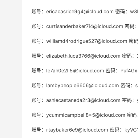
账号：
ericacasrice9g4@icloud.com
密码：w3D
账号：
curtisanderbaker7i4@icloud.com
密码：
账号：
williamd4rodrigue527@icloud.com
密码：
账号：
elizabeth.luca3766@icloud.com
密码：2
账号：
le7ah0e2ll5i@icloud.com
密码：Puf4Gx
账号：
lambypeople6606@icloud.com
密码：ss
账号：
ashlecastaneda2r3@icloud.com
密码：y
账号：
ycummicampbell8x5@icloud.com
密码：
账号：
rtaybaker6e9@icloud.com
密码：kyVG1