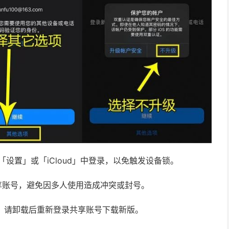
请勿在「设置」或「iCloud」中登录，以免触发设备锁。
享账号，避免因多人使用造成冲突或封号。
新，请卸载后重新登录共享账号下载新版。