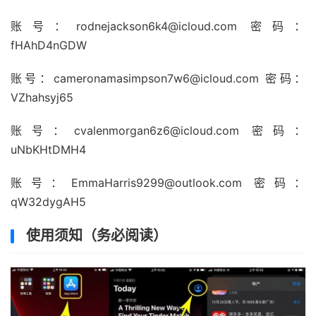
账号：rodnejackson6k4@icloud.com 密码：
fHAhD4nGDW
账号：cameronamasimpson7w6@icloud.com 密码：
VZhahsyj65
账号：cvalenmorgan6z6@icloud.com 密码：
uNbKHtDMH4
账号：EmmaHarris9299@outlook.com 密码：
qW32dygAH5
使用须知（务必阅读）