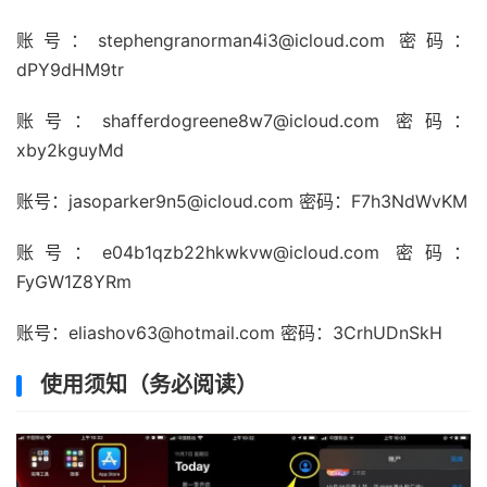
账号：stephengranorman4i3@icloud.com 密码：
dPY9dHM9tr
账号：shafferdogreene8w7@icloud.com 密码：
xby2kguyMd
账号：jasoparker9n5@icloud.com 密码：F7h3NdWvKM
账号：e04b1qzb22hkwkvw@icloud.com 密码：
FyGW1Z8YRm
账号：eliashov63@hotmail.com 密码：3CrhUDnSkH
使用须知（务必阅读）