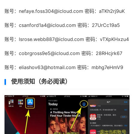
账号：nefaye.foss304@icloud.com 密码：aTKh2rj9uK
账号：csanford1a4@icloud.com 密码：27UrCc19a5
账号：lsrose.webb887@icloud.com 密码：vTXpKHxzu4
账号：cobrgross9e5@icloud.com 密码：28RHcjrk67
账号：eliashov63@hotmail.com 密码：mbhg7eHmV9
使用须知（务必阅读）