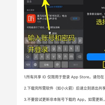
1.所有共享 ID 仅限用于登录 App Store，
2.下载完所需软件（如小火箭）后请立刻退出共
3.不要尝试更新非本账号下载的 App，如需更