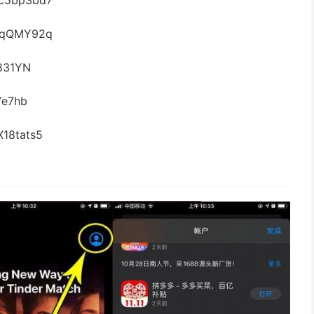
5bp3bd7
qQMY92q
31YN
e7hb
8tats5