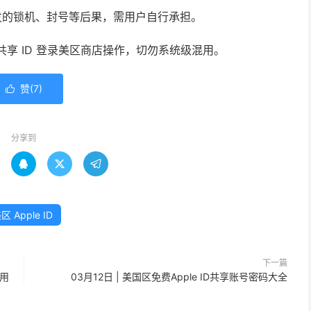
发的锁机、封号等后果，需用户自行承担。
使用共享 ID 登录美区商店操作，切勿系统级混用。
赞(
7
)

分享到



区 Apple ID
下一篇
使用
03月12日 | 美国区免费Apple ID共享账号密码大全