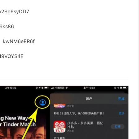
2Sb9syDD7
6ks86
码：kwNM6eER6f
19VQYS4E