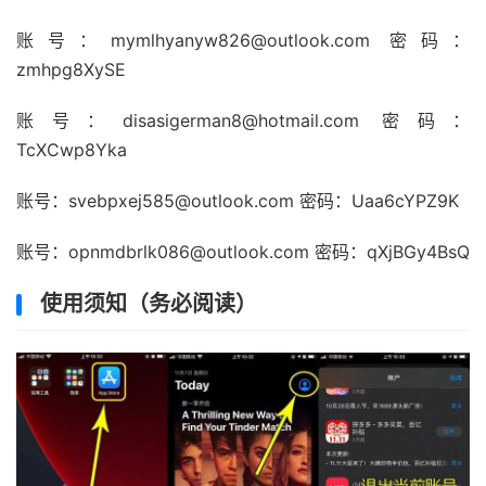
账号：mymlhyanyw826@outlook.com 密码：
zmhpg8XySE
账号：disasigerman8@hotmail.com 密码：
TcXCwp8Yka
账号：svebpxej585@outlook.com 密码：Uaa6cYPZ9K
账号：opnmdbrlk086@outlook.com 密码：qXjBGy4BsQ
使用须知（务必阅读）