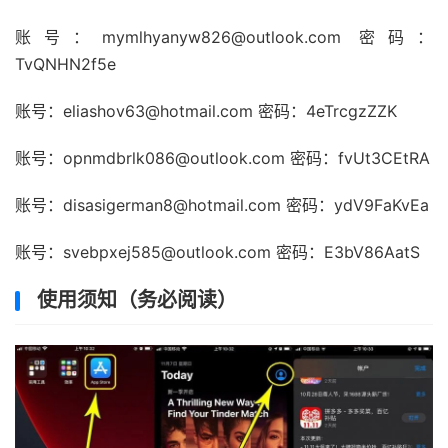
账号：mymlhyanyw826@outlook.com 密码：
TvQNHN2f5e
账号：eliashov63@hotmail.com 密码：4eTrcgzZZK
账号：opnmdbrlk086@outlook.com 密码：fvUt3CEtRA
账号：disasigerman8@hotmail.com 密码：ydV9FaKvEa
账号：svebpxej585@outlook.com 密码：E3bV86AatS
使用须知（务必阅读）