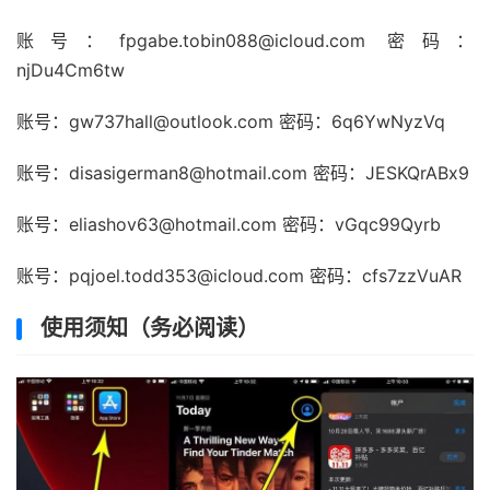
账号：fpgabe.tobin088@icloud.com 密码：
njDu4Cm6tw
账号：gw737hall@outlook.com 密码：6q6YwNyzVq
账号：disasigerman8@hotmail.com 密码：JESKQrABx9
账号：eliashov63@hotmail.com 密码：vGqc99Qyrb
账号：pqjoel.todd353@icloud.com 密码：cfs7zzVuAR
使用须知（务必阅读）