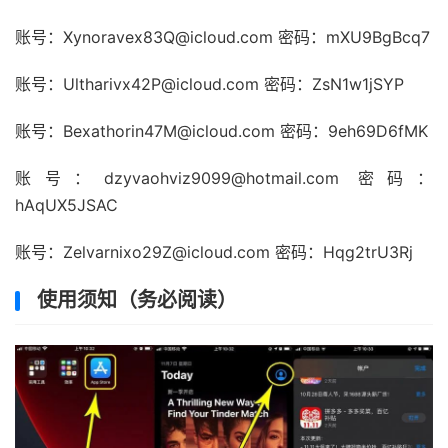
账号：Xynoravex83Q@icloud.com 密码：mXU9BgBcq7
账号：Ultharivx42P@icloud.com 密码：ZsN1w1jSYP
账号：Bexathorin47M@icloud.com 密码：9eh69D6fMK
账号：dzyvaohviz9099@hotmail.com 密码：
hAqUX5JSAC
账号：Zelvarnixo29Z@icloud.com 密码：Hqg2trU3Rj
使用须知（务必阅读）