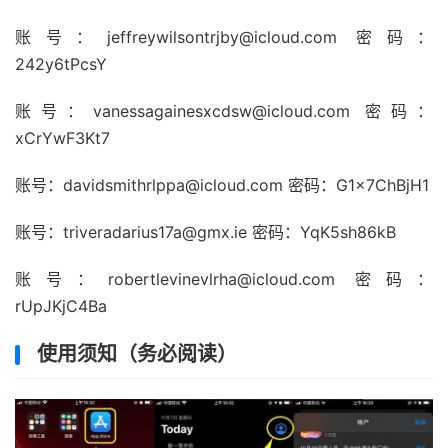
账号：
jeffreywilsontrjby@icloud.com
密码：
242y6tPcsY
账号：
vanessagainesxcdsw@icloud.com
密码：
xCrYwF3Kt7
账号：
davidsmithrlppa@icloud.com
密码：G1x7ChBjH1
账号：
triveradarius17a@gmx.ie
密码：YqK5sh86kB
账号：
robertlevinevlrha@icloud.com
密码：
rUpJKjC4Ba
使用须知（务必阅读）