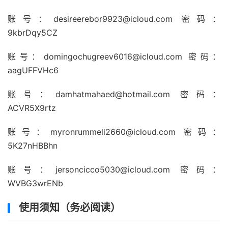
账号：desireerebor9923@icloud.com 密码：
9kbrDqy5CZ
账号：domingochugreev6016@icloud.com 密码：
aagUFFVHc6
账号：damhatmahaed@hotmail.com 密码：
ACVR5X9rtz
账号：myronrummeli2660@icloud.com 密码：
5K27nHBBhn
账号：jersoncicco5030@icloud.com 密码：
WVBG3wrENb
使用须知（务必阅读）