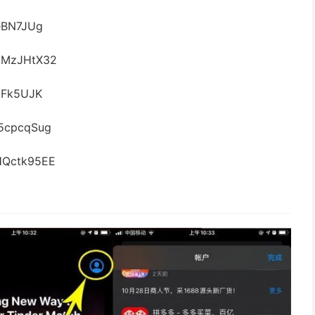
BN7JUg
MzJHtX32
kFk5UJK
5cpcqSug
Qctk95EE