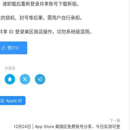
新，请卸载后重新登录共享账号下载新版。
发的锁机、封号等后果，需用户自行承担。
使用共享 ID 登录美区商店操作，切勿系统级混用。
赞(
11
)

分享到



区 Apple ID
下一篇
12月24日 | App Store 美国区免费账号分享，今日实测可登