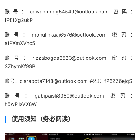
账号：caivanomag54549@outlook.com 密码：
fP8tXg2ukP
账号：monulinkaaj6576@outlook.com 密码：
a1PXmXVhc5
账号：rizzabogda3523@outlook.com 密码：
SZhymKf99B
账号：clarabota7148@outlook.com 密码：fP6ZZ6ejqS
账号：gabipaislj8360@outlook.com 密码：
h5wP1sVX8W
使用须知（务必阅读）