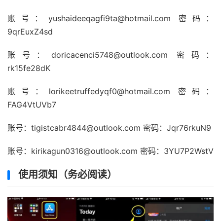
账号：yushaideeqagfi9ta@hotmail.com 密码：
9qrEuxZ4sd
账号：doricacenci5748@outlook.com 密码：
rk15fe28dK
账号：lorikeetruffedyqf0@hotmail.com 密码：
FAG4VtUVb7
账号：tigistcabr4844@outlook.com 密码：Jqr76rkuN9
账号：kirikagun0316@outlook.com 密码：3YU7P2WstV
使用须知（务必阅读）