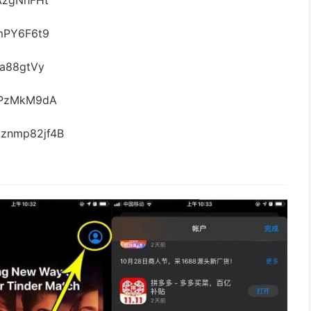
AzgNhFHt
mPY6F6t9
a88gtVy
kPzMkM9dA
znmp82jf4B