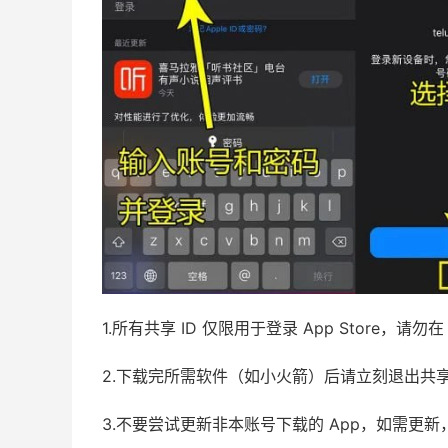
1.所有共享 ID 仅限用于登录 App Store，
2.下载完所需软件（如小火箭）后请立刻退出共
3.不要尝试更新非本账号下载的 App，如需更