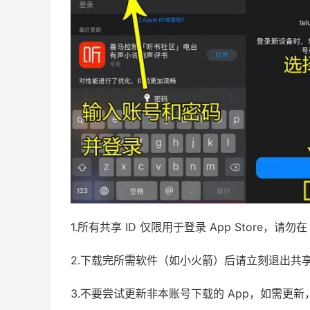
1.所有共享 ID 仅限用于登录 App Store，
2.下载完所需软件（如小火箭）后请立刻退出共
3.不要尝试更新非本账号下载的 App，如需更