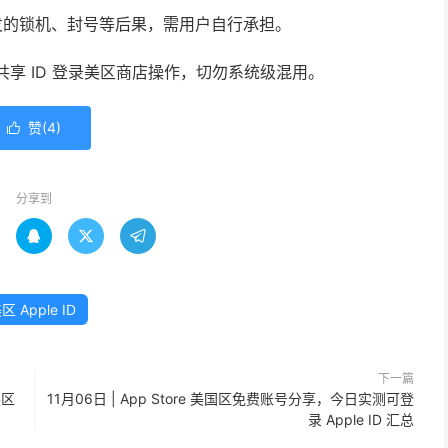
发的锁机、封号等后果，需用户自行承担。
使用共享 ID 登录美区商店操作，切勿系统级混用。
赞(
4
)

分享到



区 Apple ID
下一篇
换区
11月06日 | App Store 美国区免费账号分享，今日实测可登
录 Apple ID 汇总