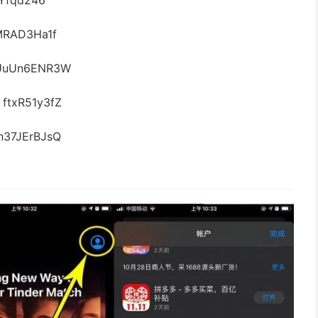
Yfqd246
MRAD3Ha1f
：UuUn6ENR3W
ftxR51y3fZ
37JErBJsQ