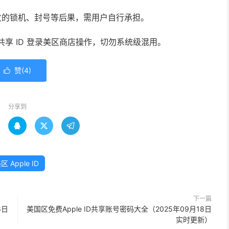
发的锁机、封号等后果，需用户自行承担。
使用共享 ID 登录美区商店操作，切勿系统级混用。
赞(
4
)

分享到



区 Apple ID
下一篇
6日
美国区免费Apple ID共享账号密码大全（2025年09月18日
实时更新）