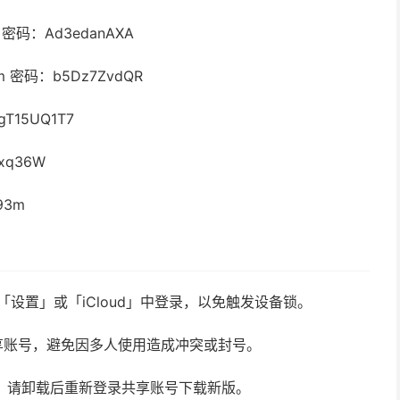
om 密码：Ad3edanAXA
om 密码：b5Dz7ZvdQR
gT15UQ1T7
hxq36W
93m
请勿在「设置」或「iCloud」中登录，以免触发设备锁。
享账号，避免因多人使用造成冲突或封号。
新，请卸载后重新登录共享账号下载新版。