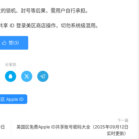
发的锁机、封号等后果，需用户自行承担。
使用共享 ID 登录美区商店操作，切勿系统级混用。
赞(
3
)

分享到



区 Apple ID
下一篇
0日
美国区免费Apple ID共享账号密码大全（2025年09月12日
实时更新）