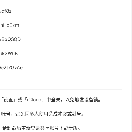
Uqf8z
PhHpExm
v8pQSQD
u6k3WuB
e2t7GvAe
请勿在「设置」或「iCloud」中登录，以免触发设备锁。
享账号，避免因多人使用造成冲突或封号。
新，请卸载后重新登录共享账号下载新版。