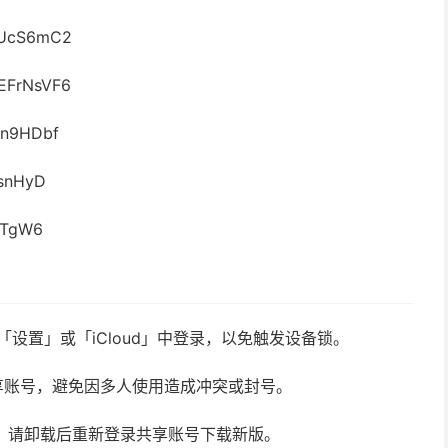
NUcS6mC2
FrNsVF6
n9HDbf
snHyD
QTgW6
请勿在「设置」或「iCloud」中登录，以免触发设备锁。
享账号，避免因多人使用造成冲突或封号。
新，请卸载后重新登录共享账号下载新版。