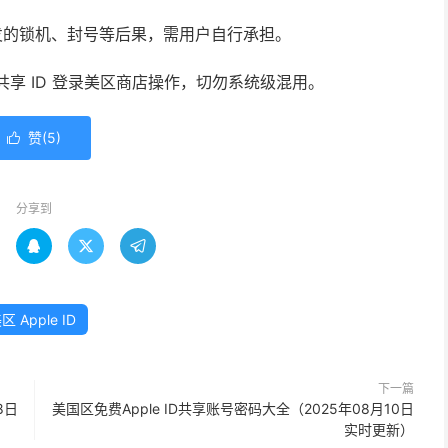
发的锁机、封号等后果，需用户自行承担。
使用共享 ID 登录美区商店操作，切勿系统级混用。
赞(
5
)

分享到



区 Apple ID
下一篇
8日
美国区免费Apple ID共享账号密码大全（2025年08月10日
实时更新）