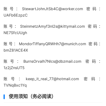
账号：
StewartJohnJtSb4C@worker.com
密码：
UAFb6EzpzC
账号：
SteinmetzAmyf3nI2s@kittymail.com
密码：
NE7SfcUUgh
账号：
MondorTiffanyQRWHh7@munich.com
密码：
bmZ81ACE4X
账号：
BurnsOrvalh7Nlcs@dbzmail.com
密码：
1z2jZnsUT5
账号：
keep_it_real_77@hotmail.com
密码：
TVNqBxc1Yq
使用须知（务必阅读）