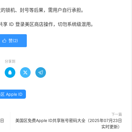
发的锁机、封号等后果，需用户自行承担。
使用共享 ID 登录美区商店操作，切勿系统级混用。
赞(
2
)

分享到



区 Apple ID
下一篇
1日
美国区免费Apple ID共享账号密码大全（2025年07月23日
实时更新）