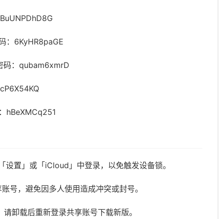
：BuUNPDhD8G
 密码：6KyHR8paGE
 密码：qubam6xmrD
PcP6X54KQ
码：hBeXMCq251
请勿在「设置」或「iCloud」中登录，以免触发设备锁。
享账号，避免因多人使用造成冲突或封号。
新，请卸载后重新登录共享账号下载新版。