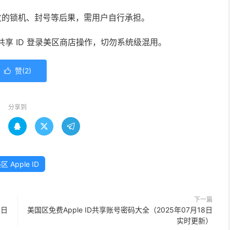
发的锁机、封号等后果，需用户自行承担。
使用共享 ID 登录美区商店操作，切勿系统级混用。
赞(
2
)

分享到



区 Apple ID
下一篇
6日
美国区免费Apple ID共享账号密码大全（2025年07月18日
实时更新）