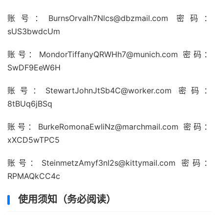
账号：
BurnsOrvalh7Nlcs@dbzmail.com
密码：
sUS3bwdcUm
账号：
MondorTiffanyQRWHh7@munich.com
密码：
SwDF9EeW6H
账号：
StewartJohnJtSb4C@worker.com
密码：
8tBUq6jBSq
账号：
BurkeRomonaEwIiNz@marchmail.com
密码：
xXCD5wTPC5
账号：
SteinmetzAmyf3nI2s@kittymail.com
密码：
RPMAQkCC4c
使用须知（务必阅读）